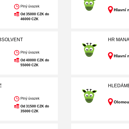
Plný úvazek
Hlavní 
Od 35000 CZK do
46000 CZK
ABSOLVENT
HR MANA
Plný úvazek
Hlavní 
Od 40000 CZK do
55000 CZK
č
HLEDÁME
Plný úvazek
Olomou
Od 31500 CZK do
35000 CZK