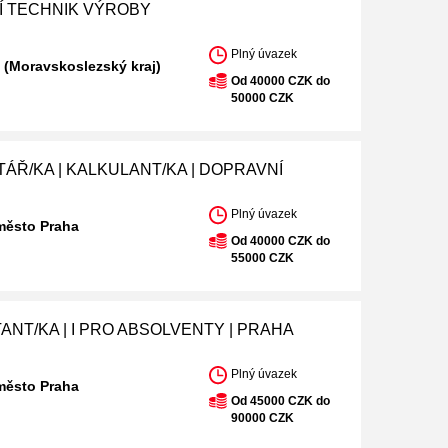
Í TECHNIK VÝROBY
Plný úvazek
 (Moravskoslezský kraj)
Od 40000 CZK do
50000 CZK
ÁŘ/KA | KALKULANT/KA | DOPRAVNÍ
Plný úvazek
město Praha
Od 40000 CZK do
55000 CZK
ANT/KA | I PRO ABSOLVENTY | PRAHA
Plný úvazek
město Praha
Od 45000 CZK do
90000 CZK