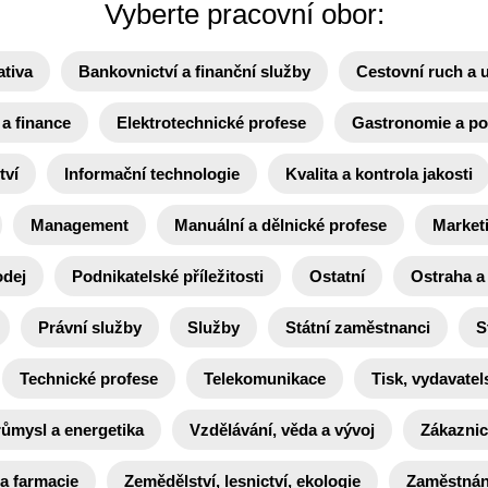
Vyberte pracovní obor:
ativa
Bankovnictví a finanční služby
Cestovní ruch a 
a finance
Elektrotechnické profese
Gastronomie a po
tví
Informační technologie
Kvalita a kontrola jakosti
Management
Manuální a dělnické profese
Market
odej
Podnikatelské příležitosti
Ostatní
Ostraha a
Právní služby
Služby
Státní zaměstnanci
S
Technické profese
Telekomunikace
Tisk, vydavatels
růmysl a energetika
Vzdělávání, věda a vývoj
Zákaznic
 a farmacie
Zemědělství, lesnictví, ekologie
Zaměstnání