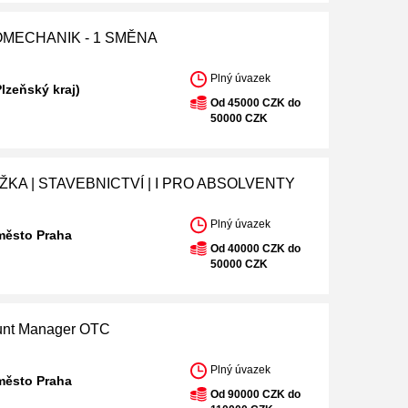
MECHANIK - 1 SMĚNA
Plný úvazek
Plzeňský kraj)
Od 45000 CZK do
50000 CZK
KA | STAVEBNICTVÍ | I PRO ABSOLVENTY
Plný úvazek
město Praha
Od 40000 CZK do
50000 CZK
unt Manager OTC
Plný úvazek
město Praha
Od 90000 CZK do