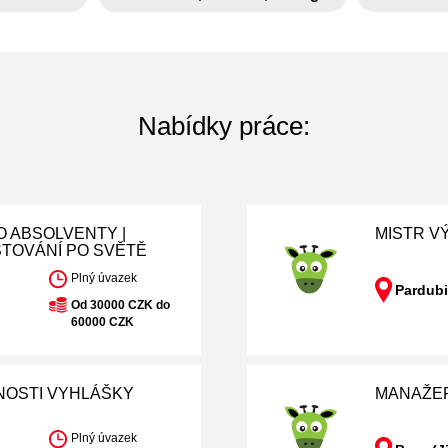
Nabídky práce:
O ABSOLVENTY |
MISTR VÝ
STOVÁNÍ PO SVĚTĚ
Plný úvazek
Pardubi
Od 30000 CZK do
60000 CZK
NOSTI VYHLÁŠKY
MANAŽER
Plný úvazek