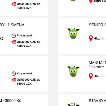
Brno (J
Od 45000 CZK do
55000 CZK
BY | 1 SMĚNA
SENIOR G
Plný úvazek
cký
Hlavní 
Od 30000 CZK do
40000 CZK
MANUÁLN
Jesenice
Plný úvazek
Hlavní 
Od 50000 CZK do
55000 CZK
 +30000 Kč
STAVBYV