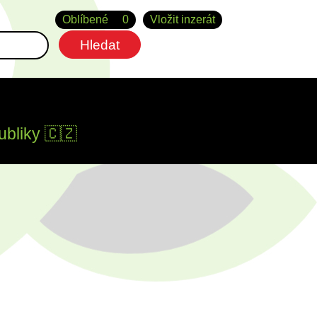
Oblíbené
0
Vložit inzerát
ubliky 🇨🇿