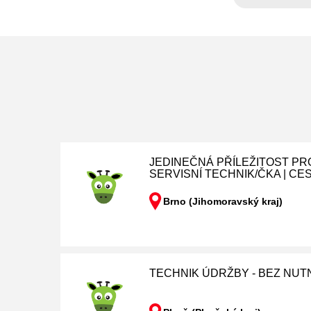
JEDINEČNÁ PŘÍLEŽITOST PR
SERVISNÍ TECHNIK/ČKA | CE
Brno (Jihomoravský kraj)
TECHNIK ÚDRŽBY - BEZ NUT