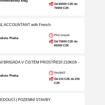
ihomoravský kraj)
Od 60000 CZK do
70000 CZK
L ACCOUNTANT with French
Plný úvazek
město Praha
Od 75000 CZK do
85000 CZK
Í BRIGÁDA V ČISTÉM PROSTŘEDÍ 210Kč/h -
Nezáleží
město Praha
Od 210 CZK do 250
CZK
EDOUCÍ | POZEMNÍ STAVBY