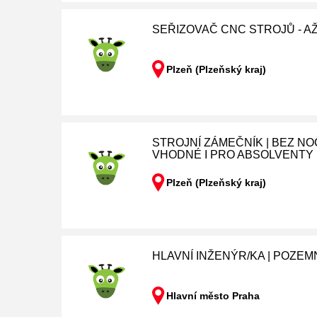
SEŘIZOVAČ CNC STROJŮ - AŽ 
Plzeň (Plzeňský kraj)
STROJNÍ ZÁMEČNÍK | BEZ NO
VHODNÉ I PRO ABSOLVENTY
Plzeň (Plzeňský kraj)
HLAVNÍ INŽENÝR/KA | POZEM
Hlavní město Praha