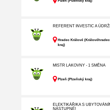
Plzeň (Plzeňský kraj)
REFERENT INVESTIC A ÚDRŽ
Hradec Králové (Královéhrade
kraj)
MISTR LAKOVNY - 1 SMĚNA
Plzeň (Plzeňský kraj)
ELEKTIKÁŘ/KA S UBYTOVÁNÍM
NÁSTUPNÉ!