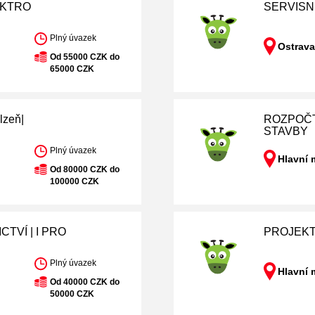
EKTRO
SERVISN
Plný úvazek
)
Ostrava
Od 55000 CZK do
65000 CZK
lzeň|
ROZPOČT
STAVBY
Plný úvazek
Hlavní 
Od 80000 CZK do
100000 CZK
TVÍ | I PRO
PROJEKT
Plný úvazek
Hlavní 
Od 40000 CZK do
50000 CZK