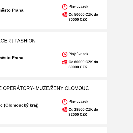
Plný úvazek
město Praha
Od 50000 CZK do
70000 CZK
GER | FASHION
Plný úvazek
město Praha
Od 60000 CZK do
80000 CZK
 OPERÁTORY- MUŽE/ŽENY OLOMOUC
Plný úvazek
c (Olomoucký kraj)
Od 28500 CZK do
32000 CZK