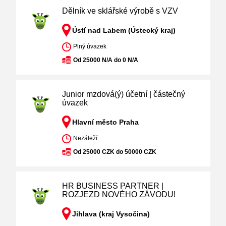
Dělník ve sklářské výrobě s VZV
Ústí nad Labem (Ústecký kraj)
Plný úvazek
Od 25000 N/A do 0 N/A
Junior mzdová(ý) účetní | částečný
úvazek
Hlavní město Praha
Nezáleží
Od 25000 CZK do 50000 CZK
HR BUSINESS PARTNER |
ROZJEZD NOVÉHO ZÁVODU!
Jihlava (kraj Vysočina)