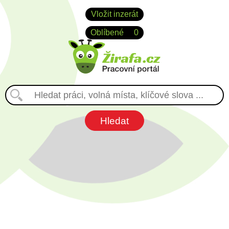
Vložit inzerát
Oblíbené
0