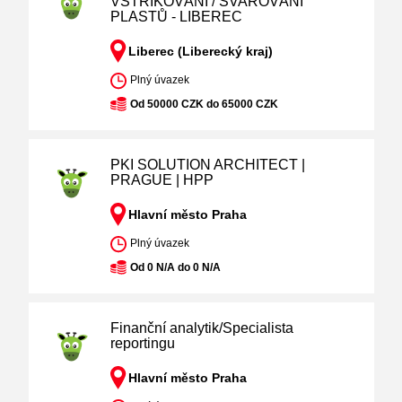
VSTŘIKOVÁNÍ / SVAŘOVÁNÍ
PLASTŮ - LIBEREC
Liberec (Liberecký kraj)
Plný úvazek
Od 50000 CZK do 65000 CZK
PKI SOLUTION ARCHITECT |
PRAGUE | HPP
Hlavní město Praha
Plný úvazek
Od 0 N/A do 0 N/A
Finanční analytik/Specialista
reportingu
Hlavní město Praha