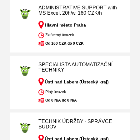
ADMINISTRATIVE SUPPORT with
MS Excel, 20h/w, 160 CZK/h
Hlavní město Praha
Zkrácený úvazek
Od 160 CZK do 0 CZK
SPECIALISTA AUTOMATIZAČNÍ
TECHNIKY
Ústí nad Labem (Ústecký kraj)
Plný úvazek
Od 0 N/A do 0 N/A
TECHNIK ÚDRŽBY - SPRÁVCE
BUDOV
Ústí nad Labem (Ústecký kraj)