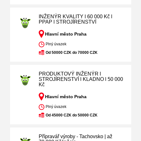
INŽENÝR KVALITY l 60 000 Kč l
PPAP l STROJÍRENSTVÍ
Hlavní město Praha
Plný úvazek
Od 50000 CZK do 70000 CZK
PRODUKTOVÝ INŽENÝR l
STROJÍRENSTVÍ l KLADNO l 50 000
Kč
Hlavní město Praha
Plný úvazek
Od 45000 CZK do 50000 CZK
Přípravář výroby - Tachovsko | až