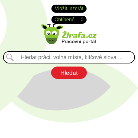
Vložit inzerát
Oblíbené
0