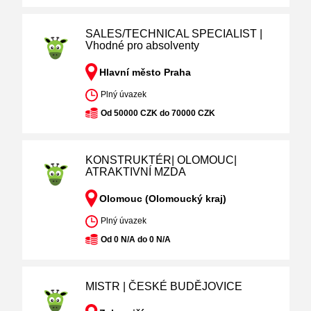
SALES/TECHNICAL SPECIALIST |
Vhodné pro absolventy
Hlavní město Praha
Plný úvazek
Od 50000 CZK do 70000 CZK
KONSTRUKTÉR| OLOMOUC|
ATRAKTIVNÍ MZDA
Olomouc (Olomoucký kraj)
Plný úvazek
Od 0 N/A do 0 N/A
MISTR | ČESKÉ BUDĚJOVICE