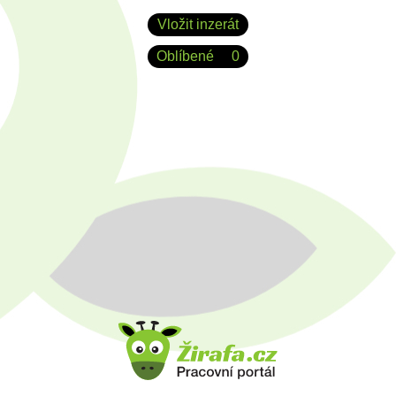
Vložit inzerát
Oblíbené
0