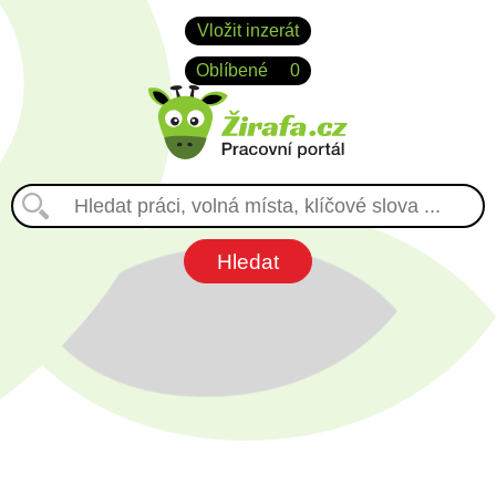
Vložit inzerát
Oblíbené
0