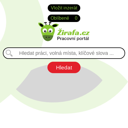
Vložit inzerát
Oblíbené
0