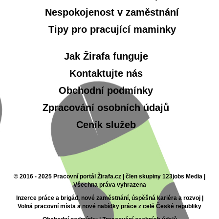
Nespokojenost v zaměstnání
Tipy pro pracující maminky
Jak Žirafa funguje
Kontaktujte nás
Obchodní podmínky
Zpracování osobních údajů
Ceník služeb
© 2016 - 2025 Pracovní portál Žirafa.cz | člen skupiny 123jobs Media |
Všechna práva vyhrazena
Inzerce práce a brigád, nové zaměstnání, úspěšná kariéra a rozvoj |
Volná pracovní místa a nové nabídky práce z celé České republiky