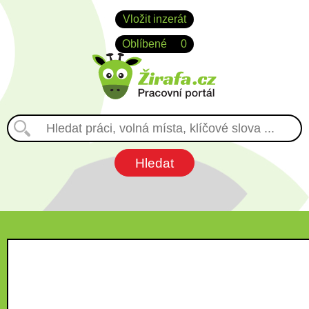
Vložit inzerát
Oblíbené
0