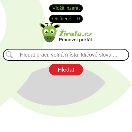
Vložit inzerát
Oblíbené
0