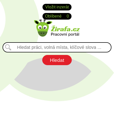
Vložit inzerát
Oblíbené
0