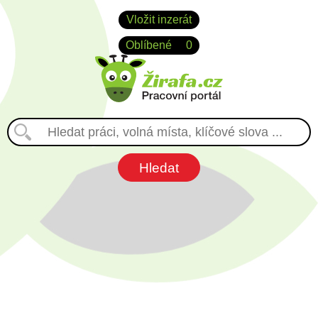
Vložit inzerát
Oblíbené
0