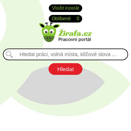
Vložit inzerát
Oblíbené
0