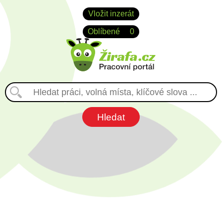
Vložit inzerát
Oblíbené
0