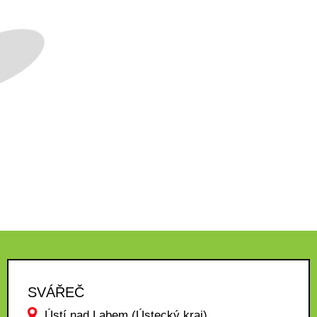
SVÁŘEČ
Ústí nad Labem (Ústecký kraj)