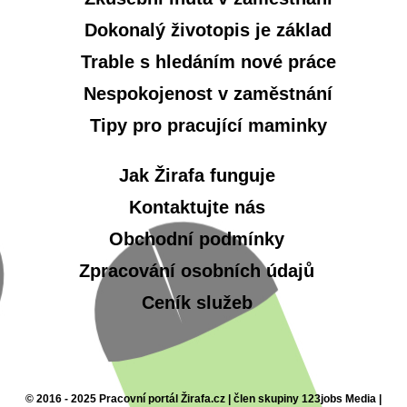
Dokonalý životopis je základ
Trable s hledáním nové práce
Nespokojenost v zaměstnání
Tipy pro pracující maminky
Jak Žirafa funguje
Kontaktujte nás
Obchodní podmínky
Zpracování osobních údajů
Ceník služeb
© 2016 - 2025 Pracovní portál Žirafa.cz | člen skupiny 123jobs Media |