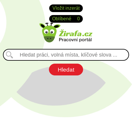
Vložit inzerát
Oblíbené
0