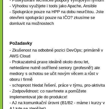
- Poskytování technické podpory vývojovým týmům
- Výhodou využijete i tools jako Apache, Ansible
- Spolupráce pouze na HPP na dobu neurčitou. Jste
otevřeni spolupráci pouze na IČO? zkusíme se
domluvit na možnostech
Požadavky
- Zkušenost na odbobné pozici DevOps; primárně v
AWS Cloud
- Prokazatelná praxe ideálně okolo dvou let,
nehledáme nutně ostřílené seniory (profesně!) ale
mediory s ochotou se učit novým věcem a růst v
oboru i firmě
- schopnost hledat řešení, práce v týmu, pro-aktivita
- Zodpovědnost: co navrhnete a pomůžete
implementovat jde do produkce!
- AJ na komunikační úrovni (B1/B2 - máme i kurzy v
AJ kde se zlepšíte!)