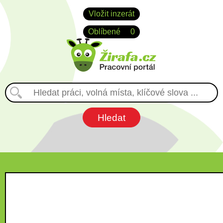
Vložit inzerát
Oblíbené
0