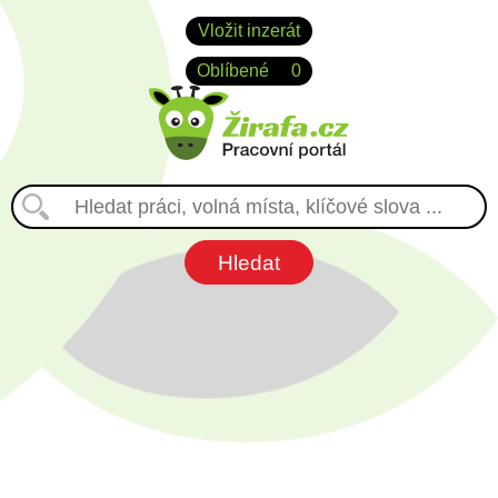
Vložit inzerát
Oblíbené
0