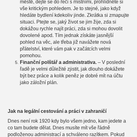
městě, dejte se do řeči s místními, prohlídněte si
vše kritickým pohledem. Je to stejné, jako když
hledáte bydlení kdekoliv jinde. Zkrátka si zmapujte
situaci. Ptejte se, jaký život se jim žije, zda si
dokážou rychle najít práci, zda si mohou dovolit
dovolené apod. Tím jednak získáte jasnější
pohled na věc, ale třeba již navážete nová
přátelství, které vám pak v začátcích velmi
pomohou.
Finanční polštář a administrativa.
– V poslední
řadě je velmi důležité zjistit, jak dlouho dokážete
být bez práce a kolik peněz je dobré mít na účtu
jako záložní plán.
Jak na legální cestování a práci v zahraničí
Dnes není rok 1920 kdy bylo všem jedno, kam jedete a
co tam budete dělat. Dnes musíte mít vše řádně
podloženou administrací a schváleno razítkem. Pokud