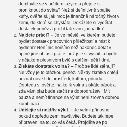
domluvíte se v určitém jazyce a přejete si
proniknout do světa? Než si definitivně sbalíte
kufry, ověřte si, jak moc je finančně náročný život v
zemi, do které se chystáte. Dokážete si vydělat
dostatek peněz a prožít tak svou „pohádku”.
Najdete práci?
– Je ve městě, ve kterém budete
bydlet dostatek pracovních příležitostí a míst k
bydlení? Není nic horšího než nakonec dělat v
úplně jiné oblasti práce, než jste si vysnili a bydlet
v nějakém plesnivém bytě s dalšími pěti lidmi.
Získáte dostatek volna?
– Proč se lidé stěhují?
Ne vždy je to otázkou peněz. Někdy zkrátka chtějí
poznat nové lidi, prostředí, kulturu, přírodu.
Dopředu si ověřte, na kolik volna získáte nárok a
zda vám plat bude stačit na dobrodružství. Mít
pauza a nemít finance na výlet není zrovna dobrou
kombinací.
Udělejte si nejdřív výlet
. – Je velmi přínosné,
pokud dopředu zemi navštívíte. Budete tak lépe
připraveni na to, co vás čeká. Projděte se po