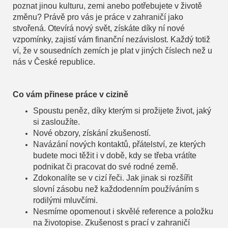
poznat jinou kulturu, zemi anebo potřebujete v životě
změnu? Právě pro vás je práce v zahraničí jako
stvořená. Otevírá nový svět, získáte díky ní nové
vzpomínky, zajistí vám finanční nezávislost. Každý totiž
ví, že v sousedních zemích je plat v jiných číslech než u
nás v České republice.
Co vám přinese práce v cizině
Spoustu peněz, díky kterým si prožijete život, jaký
si zasloužíte.
Nové obzory, získání zkušeností.
Navázání nových kontaktů, přátelství, ze kterých
budete moci těžit i v době, kdy se třeba vrátíte
podnikat či pracovat do své rodné země.
Zdokonalíte se v cizí řeči. Jak jinak si rozšířit
slovní zásobu než každodenním používáním s
rodilými mluvčími.
Nesmíme opomenout i skvělé reference a položku
na životopise. Zkušenost s prací v zahraničí