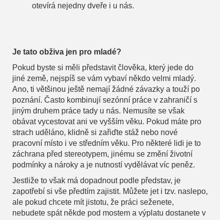
otevírá nejedny dveře i u nás.
Je tato obživa jen pro mladé?
Pokud byste si měli představit člověka, který jede do
jiné země, nejspíš se vám vybaví někdo velmi mladý.
Ano, ti většinou ještě nemají žádné závazky a touží po
poznání. Často kombinují sezónní práce v zahraničí s
jiným druhem práce tady u nás. Nemusíte se však
obávat vycestovat ani ve vyšším věku. Pokud máte pro
strach uděláno, klidně si zařiďte stáž nebo nové
pracovní místo i ve středním věku. Pro některé lidi je to
záchrana před stereotypem, jinému se změní životní
podmínky a nároky a je nutností vydělávat víc peněz.
Jestliže to však má dopadnout podle představ, je
zapotřebí si vše předtím zajistit. Můžete jet i tzv. naslepo,
ale pokud chcete mít jistotu, že práci seženete,
nebudete spát někde pod mostem a výplatu dostanete v