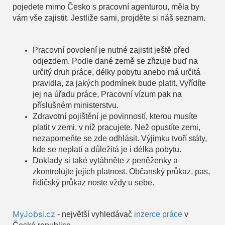
pojedete mimo Česko s pracovní agenturou, měla by
vám vše zajistit. Jestliže sami, projděte si náš seznam.
Pracovní povolení je nutné zajistit ještě před
odjezdem. Podle dané země se zřizuje buď na
určitý druh práce, délky pobytu anebo má určitá
pravidla, za jakých podmínek bude platit. Vyřídíte
jej na úřadu práce, Pracovní vízum pak na
příslušném ministerstvu.
Zdravotní pojištění je povinností, kterou musíte
platit v zemi, v níž pracujete. Než opustíte zemi,
nezapomeňte se zde odhlásit. Výjimku tvoří státy,
kde se neplatí a důležitá je i délka pobytu.
Doklady si také vytáhněte z peněženky a
zkontrolujte jejich platnost. Občanský průkaz, pas,
řidičský průkaz noste vždy u sebe.
MyJobsi.cz
- největší vyhledávač
inzerce práce
v