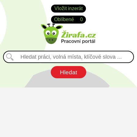
Vložit inzerát
Oblíbené
0