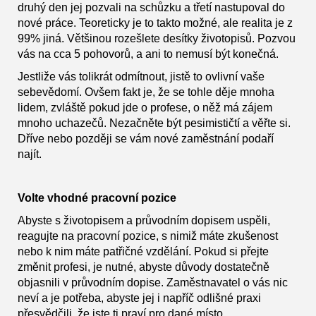
druhý den jej pozvali na schůzku a třetí nastupoval do
nové práce. Teoreticky je to takto možné, ale realita je z
99% jiná. Většinou rozešlete desítky životopisů. Pozvou
vás na cca 5 pohovorů, a ani to nemusí být konečná.
Jestliže vás tolikrát odmítnout, jistě to ovlivní vaše
sebevědomí. Ovšem fakt je, že se tohle děje mnoha
lidem, zvláště pokud jde o profese, o něž má zájem
mnoho uchazečů. Nezačněte být pesimističtí a věřte si.
Dříve nebo později se vám nové zaměstnání podaří
najít.
Volte vhodné pracovní pozice
Abyste s životopisem a průvodním dopisem uspěli,
reagujte na pracovní pozice, s nimiž máte zkušenost
nebo k nim máte patřičné vzdělání. Pokud si přejte
změnit profesi, je nutné, abyste důvody dostatečně
objasnili v průvodním dopise. Zaměstnavatel o vás nic
neví a je potřeba, abyste jej i napříč odlišné praxi
přesvědčili, že jste ti praví pro dané místo.