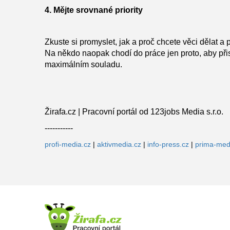
4. Mějte srovnané priority
Zkuste si promyslet, jak a proč chcete věci dělat a 
Na někdo naopak chodí do práce jen proto, aby přisp
maximálním souladu.
Žirafa.cz | Pracovní portál od 123jobs Media s.r.o.
-----------
profi-media.cz
|
aktivmedia.cz
|
info-press.cz
|
prima-med