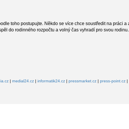
podle toho postupujte. Někdo se více chce soustředit na práci a a
ěl do rodinného rozpočtu a volný čas vyhradí pro svou rodinu. J
ia.cz
|
medial24.cz
|
informatik24.cz
|
pressmarket.cz
|
press-point.cz
|