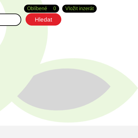
Oblíbené
0
Vložit inzerát