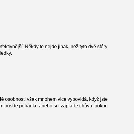
ektivnější. Někdy to nejde jinak, než tyto dvě sféry
sledky.
lé osobnosti však mnohem více vypovídá, když jste
tem pusťte pohádku anebo si i zaplaťte chůvu, pokud