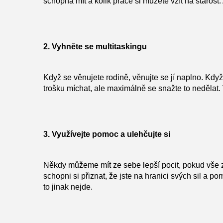
schopna mít a kolik práce si můžete vzít na starost. 
2. Vyhněte se multitaskingu
Když se věnujete rodině, věnujte se jí naplno. Když 
trošku míchat, ale maximálně se snažte to nedělat.
3. Využívejte pomoc a ulehčujte si
Někdy můžeme mít ze sebe lepší pocit, pokud vše 
schopni si přiznat, že jste na hranici svých sil a
to jinak nejde.