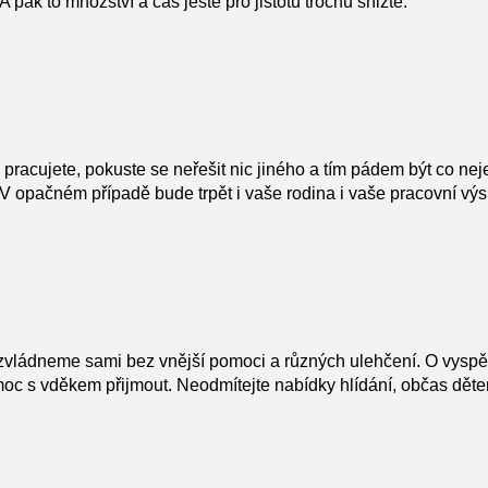
A pak to množství a čas ještě pro jistotu trochu snižte.
pracujete, pokuste se neřešit nic jiného a tím pádem být co nejef
 V opačném případě bude trpět i vaše rodina i vaše pracovní vý
zvládneme sami bez vnější pomoci a různých ulehčení. O vyspě
 pomoc s vděkem přijmout. Neodmítejte nabídky hlídání, občas dě