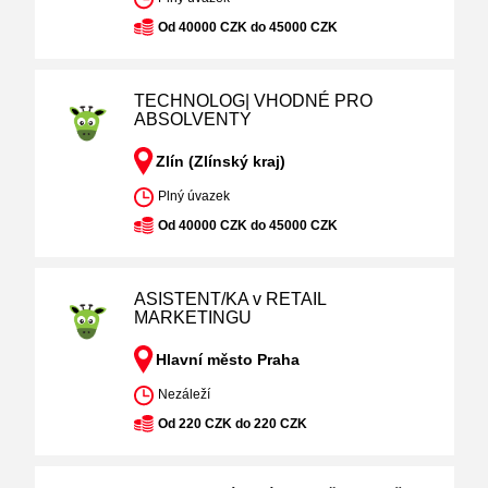
Od 40000 CZK do 45000 CZK
TECHNOLOG| VHODNÉ PRO
ABSOLVENTY
Zlín (Zlínský kraj)
Plný úvazek
Od 40000 CZK do 45000 CZK
ASISTENT/KA v RETAIL
MARKETINGU
Hlavní město Praha
Nezáleží
Od 220 CZK do 220 CZK