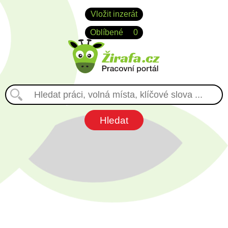
Vložit inzerát
Oblíbené
0