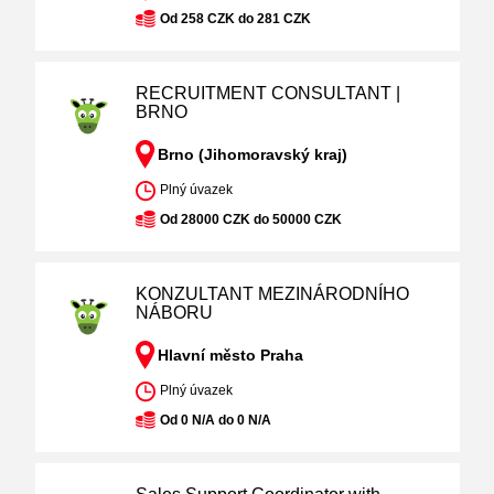
Od 258 CZK do 281 CZK
RECRUITMENT CONSULTANT |
BRNO
Brno (Jihomoravský kraj)
Plný úvazek
Od 28000 CZK do 50000 CZK
KONZULTANT MEZINÁRODNÍHO
NÁBORU
Hlavní město Praha
Plný úvazek
Od 0 N/A do 0 N/A