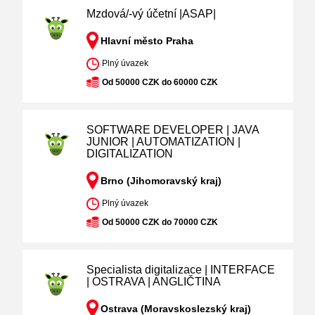
Mzdová/-vý účetní |ASAP|
Hlavní město Praha
Plný úvazek
Od 50000 CZK do 60000 CZK
SOFTWARE DEVELOPER | JAVA
JUNIOR | AUTOMATIZATION |
DIGITALIZATION
Brno (Jihomoravský kraj)
Plný úvazek
Od 50000 CZK do 70000 CZK
Specialista digitalizace | INTERFACE
| OSTRAVA | ANGLIČTINA
Ostrava (Moravskoslezský kraj)