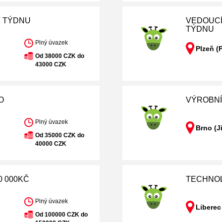
 V TÝDNU
VEDOUCÍ 
TÝDNU
Plný úvazek
Plzeň (
Od 38000 CZK do
43000 CZK
O
VÝROBNÍ 
Plný úvazek
Brno (J
Od 35000 CZK do
40000 CZK
0 000KČ
TECHNOL
Plný úvazek
Liberec
Od 100000 CZK do