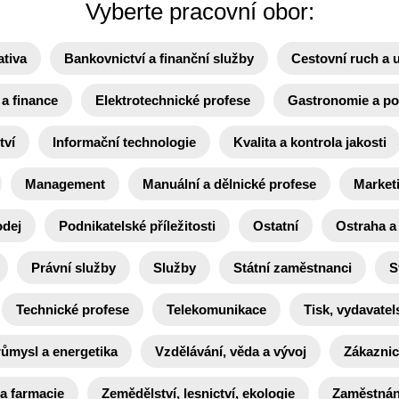
Vyberte pracovní obor:
ativa
Bankovnictví a finanční služby
Cestovní ruch a 
a finance
Elektrotechnické profese
Gastronomie a po
tví
Informační technologie
Kvalita a kontrola jakosti
Management
Manuální a dělnické profese
Market
odej
Podnikatelské příležitosti
Ostatní
Ostraha a
Právní služby
Služby
Státní zaměstnanci
S
Technické profese
Telekomunikace
Tisk, vydavatels
růmysl a energetika
Vzdělávání, věda a vývoj
Zákaznic
 a farmacie
Zemědělství, lesnictví, ekologie
Zaměstnání