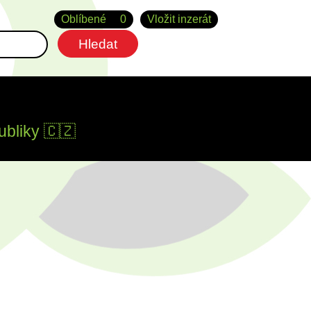
Oblíbené
0
Vložit inzerát
ubliky 🇨🇿