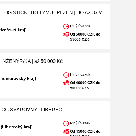
LOGISTICKÉHO TÝMU | PLZEŇ | HO AŽ 3x V
Plný úvazek
Plzeňský kraj)
Od 50000 CZK do
55000 CZK
INŽENÝR/KA | až 50 000 Kč
Plný úvazek
ihomoravský kraj)
Od 40000 CZK do
50000 CZK
OG SVAŘOVNY | LIBEREC
Plný úvazek
 (Liberecký kraj)
Od 45000 CZK do