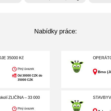
Nabídky práce:
JE 35000 Kč
OPERÁTOR
Plný úvazek
Brno (J
Od 30000 CZK do
35000 CZK
lí ZLIČÍNA – 33 000
STAVBYV
Plný úvazek