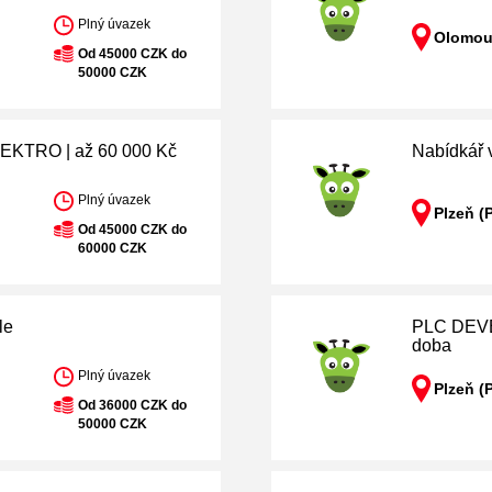
Plný úvazek
Olomou
Od 45000 CZK do
50000 CZK
KTRO | až 60 000 Kč
Nabídkář 
Plný úvazek
Plzeň (
Od 45000 CZK do
60000 CZK
le
PLC DEVEL
doba
Plný úvazek
Plzeň (
Od 36000 CZK do
50000 CZK