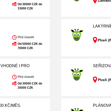
Zahrani
Od 30000 CZK do
33000 CZK
LAKÝRNÍ
Plný úvazek
Plzeň (
Od 50000 CZK do
70000 CZK
| VHODNÉ I PRO
SEŘIZOV
Plný úvazek
Plzeň (
Od 30000 CZK do
35000 CZK
00 KČ/MĚS.
PLÁNOV