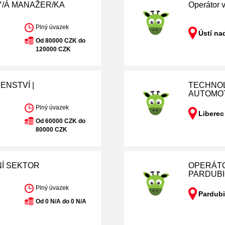
/Á MANAŽER/KA
Operátor 
Plný úvazek
Ústí na
Od 80000 CZK do
120000 CZK
ENSTVÍ |
TECHNOL
AUTOMO
Plný úvazek
Liberec
Od 60000 CZK do
80000 CZK
NÍ SEKTOR
OPERÁTO
PARDUB
Plný úvazek
Pardubi
Od 0 N/A do 0 N/A