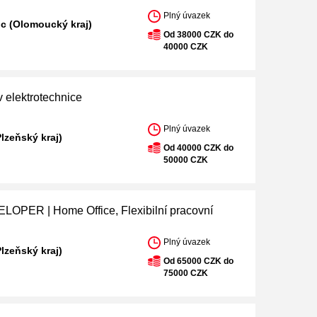
Plný úvazek
c (Olomoucký kraj)
Od 38000 CZK do
40000 CZK
v elektrotechnice
Plný úvazek
Plzeňský kraj)
Od 40000 CZK do
50000 CZK
OPER | Home Office, Flexibilní pracovní
Plný úvazek
Plzeňský kraj)
Od 65000 CZK do
75000 CZK