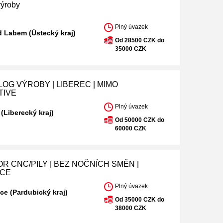
výroby
Plný úvazek
d Labem (Ústecký kraj)
Od 28500 CZK do
35000 CZK
OG VÝROBY | LIBEREC | MIMO
TIVE
Plný úvazek
 (Liberecký kraj)
Od 50000 CZK do
60000 CZK
R CNC/PILY | BEZ NOČNÍCH SMĚN |
ICE
Plný úvazek
ce (Pardubický kraj)
Od 35000 CZK do
38000 CZK