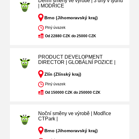
Denní směny ve výrobě | 3 dny v týdnu
| MODŘICE
Brno (Jihomoravský kraj)
Plný úvazek
Od 22880 CZK do 25000 CZK
PRODUCT DEVELOPMENT
DIRECTOR | GLOBÁLNÍ POZICE |
Zlín (Zlínský kraj)
Plný úvazek
Od 150000 CZK do 250000 CZK
Noční směny ve výrobě | Modřice
CTPark |
Brno (Jihomoravský kraj)