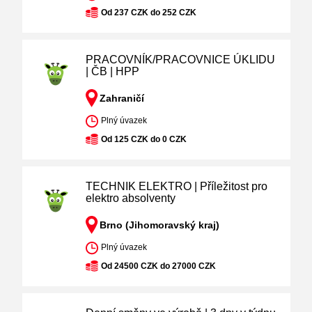
Od 237 CZK do 252 CZK
PRACOVNÍK/PRACOVNICE ÚKLIDU
| ČB | HPP
Zahraničí
Plný úvazek
Od 125 CZK do 0 CZK
TECHNIK ELEKTRO | Příležitost pro
elektro absolventy
Brno (Jihomoravský kraj)
Plný úvazek
Od 24500 CZK do 27000 CZK