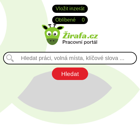
Vložit inzerát
Oblíbené
0