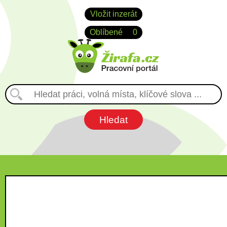
Vložit inzerát
Oblíbené
0