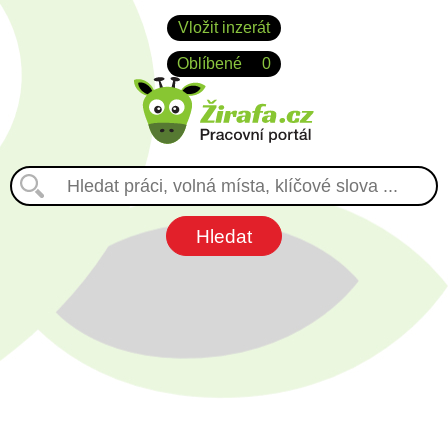
Vložit inzerát
Oblíbené
0