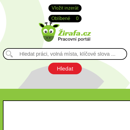
Vložit inzerát
Oblíbené
0