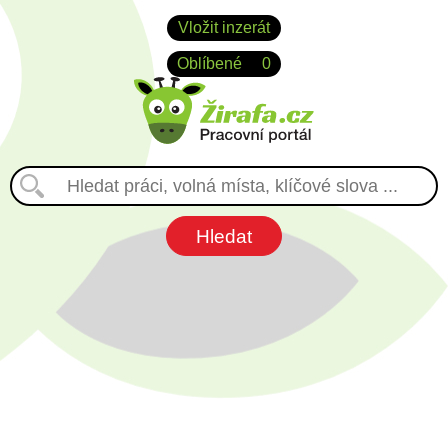
Vložit inzerát
Oblíbené
0