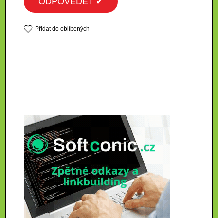
ODPOVĚDĚT ✔
Přidat do oblíbených