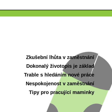
Zkušební lhůta v zaměstnání
Dokonalý životopis je základ
Trable s hledáním nové práce
Nespokojenost v zaměstnání
Tipy pro pracující maminky