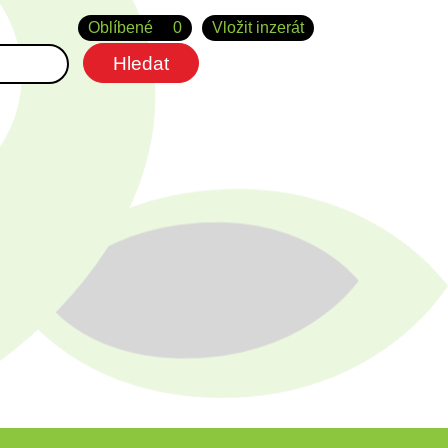
Oblíbené
0
Vložit inzerát