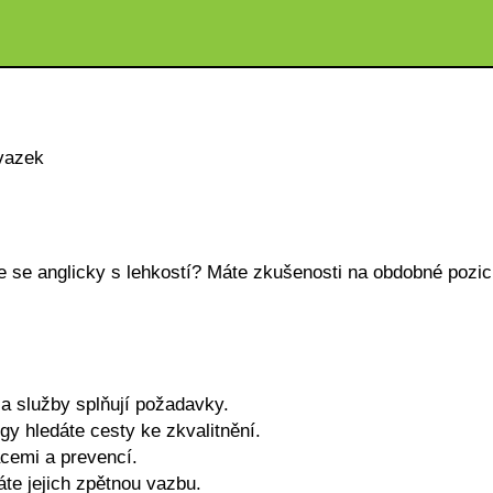
vazek
e se anglicky s lehkostí? Máte zkušenosti na obdobné pozic
 a služby splňují požadavky.
gy hledáte cesty ke zkvalitnění.
cemi a prevencí.
te jejich zpětnou vazbu.