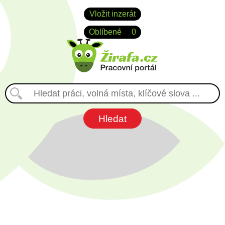
Vložit inzerát
Oblíbené
0