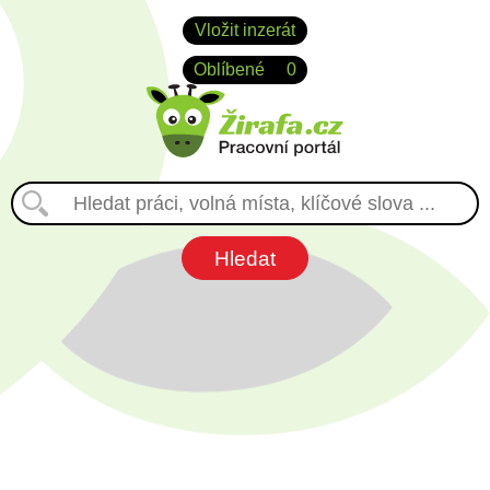
Vložit inzerát
Oblíbené
0