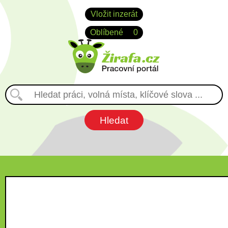
Vložit inzerát
Oblíbené
0