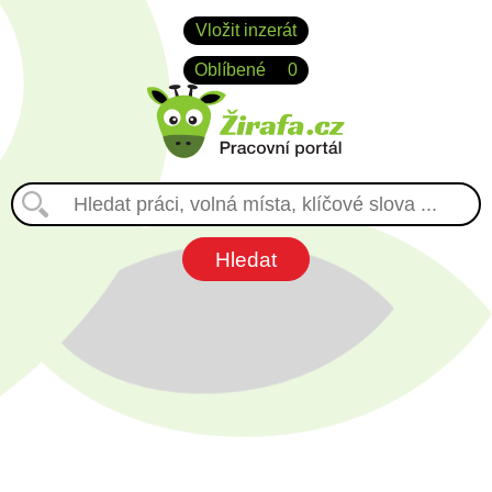
Vložit inzerát
Oblíbené
0