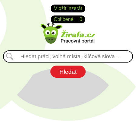
Vložit inzerát
Oblíbené
0