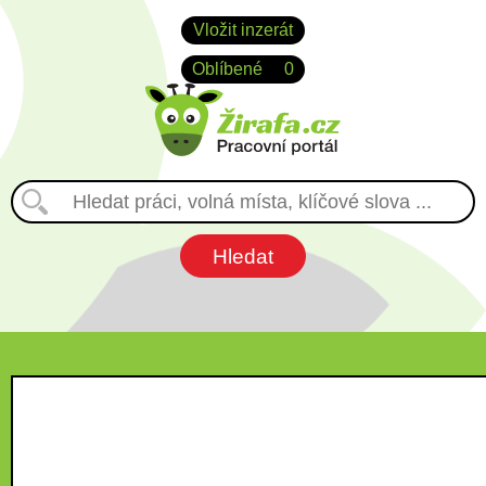
Vložit inzerát
Oblíbené
0