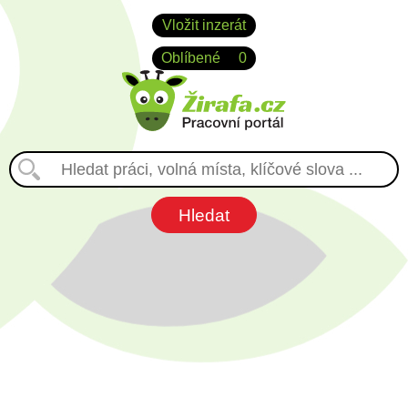
Vložit inzerát
Oblíbené
0