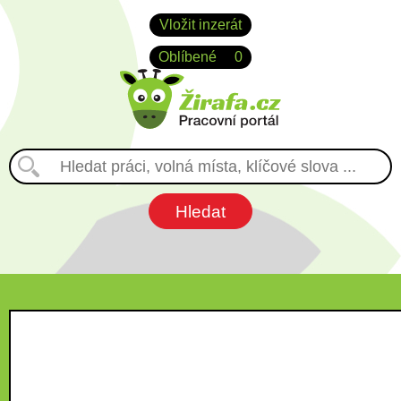
Vložit inzerát
Oblíbené
0