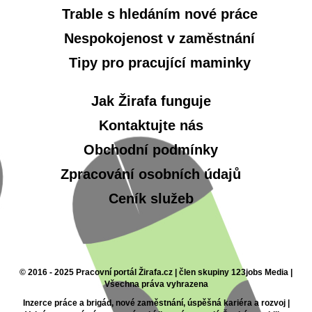
Trable s hledáním nové práce
Nespokojenost v zaměstnání
Tipy pro pracující maminky
Jak Žirafa funguje
Kontaktujte nás
Obchodní podmínky
Zpracování osobních údajů
Ceník služeb
© 2016 - 2025 Pracovní portál Žirafa.cz | člen skupiny 123jobs Media |
Všechna práva vyhrazena
Inzerce práce a brigád, nové zaměstnání, úspěšná kariéra a rozvoj |