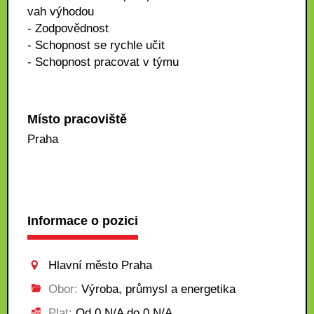
vah výhodou
- Zodpovědnost
- Schopnost se rychle učit
- Schopnost pracovat v týmu
Místo pracoviště
Praha
Informace o pozici
Hlavní město Praha
Obor:
Výroba, průmysl a energetika
Plat:
Od 0 N/A do 0 N/A