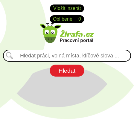
Vložit inzerát
Oblíbené
0