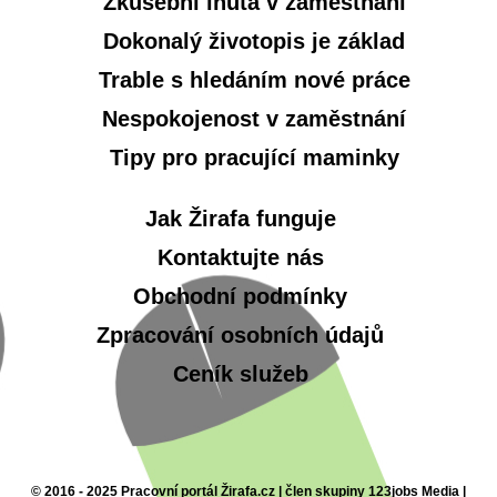
Zkušební lhůta v zaměstnání
Dokonalý životopis je základ
Trable s hledáním nové práce
Nespokojenost v zaměstnání
Tipy pro pracující maminky
Jak Žirafa funguje
Kontaktujte nás
Obchodní podmínky
Zpracování osobních údajů
Ceník služeb
© 2016 - 2025 Pracovní portál Žirafa.cz | člen skupiny 123jobs Media |