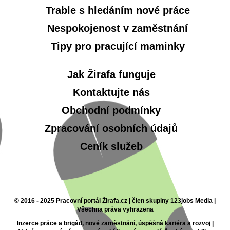
Trable s hledáním nové práce
Nespokojenost v zaměstnání
Tipy pro pracující maminky
Jak Žirafa funguje
Kontaktujte nás
Obchodní podmínky
Zpracování osobních údajů
Ceník služeb
© 2016 - 2025 Pracovní portál Žirafa.cz | člen skupiny 123jobs Media |
Všechna práva vyhrazena
Inzerce práce a brigád, nové zaměstnání, úspěšná kariéra a rozvoj |