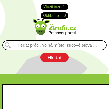
Vložit inzerát
Oblíbené
0