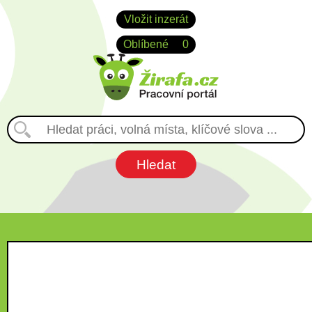
Vložit inzerát
Oblíbené
0