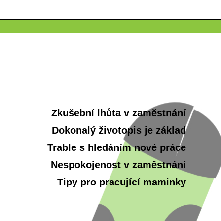
Zkušební lhůta v zaměstnání
Dokonalý životopis je základ
Trable s hledáním nové práce
Nespokojenost v zaměstnání
Tipy pro pracující maminky