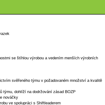
vazek
nostmi se štíhlou výrobou a vedením menších výrobních
ednictvím svěřeného týmu v požadovaném množství a kvalitě
členů týmu, dohlíží na dodržování zásad BOZP
uje nováčky
ýrobu ve spolupráci s Shiftleaderem