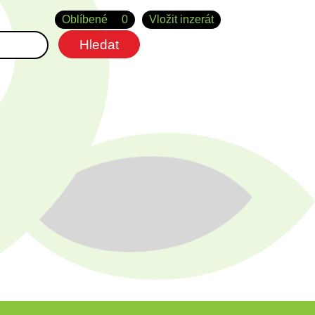
Oblíbené
0
Vložit inzerát