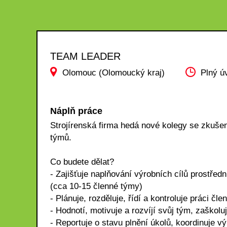
TEAM LEADER
Olomouc (Olomoucký kraj)
Plný ú
Náplň práce
Strojírenská firma hedá nové kolegy se zkuše
týmů.
Co budete dělat?
- Zajišťuje naplňování výrobních cílů prostř
(cca 10-15 členné týmy)
- Plánuje, rozděluje, řídí a kontroluje práci 
- Hodnotí, motivuje a rozvíjí svůj tým, zaškol
- Reportuje o stavu plnění úkolů, koordinuje v