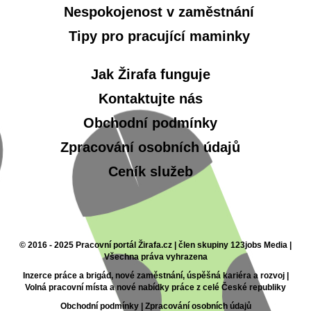
Nespokojenost v zaměstnání
Tipy pro pracující maminky
Jak Žirafa funguje
Kontaktujte nás
Obchodní podmínky
Zpracování osobních údajů
Ceník služeb
© 2016 - 2025 Pracovní portál Žirafa.cz | člen skupiny 123jobs Media |
Všechna práva vyhrazena
Inzerce práce a brigád, nové zaměstnání, úspěšná kariéra a rozvoj |
Volná pracovní místa a nové nabídky práce z celé České republiky
Obchodní podmínky
|
Zpracování osobních údajů