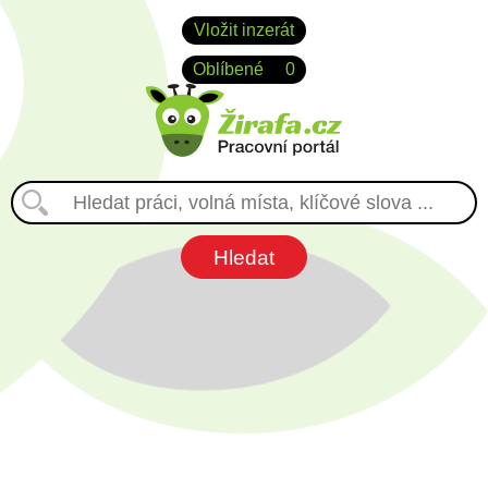
Vložit inzerát
Oblíbené
0