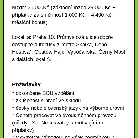
Mzda: 35 000Kč (základní mzda 29 000 Kč +
příplatky za směnnost 1 000 Kč + 4 400 Kč
měsiční bonus)
Lokalita: Praha 10, Průmyslová ulice (dobře
dostupné autobusy z metra Skalka, Depo
Hostivař, Opatov, Háje, Vysočanská, Černý Most
a dalších lokalit).
Požadavky
* dokončené SOU vzdělání
* zkušenost s prací ve skladu
* český nebo slovenský jazyk na výborné úrovni
* Ochota pracovat ve dvousměnném provozu
(někdy i So, Ne a svátky s motivujícími
příplatky)
* VZV/retrak výhodou, ne však podmínkou :)