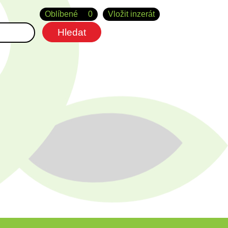
Oblíbené
0
Vložit inzerát