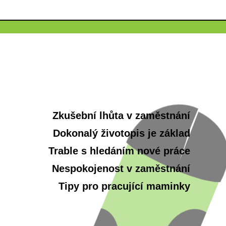
Zkušební lhůta v zaměstnání
Dokonalý životopis je základ
Trable s hledáním nové práce
Nespokojenost v zaměstnání
Tipy pro pracující maminky