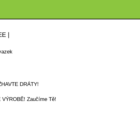
E |
vazek
ŽHAVTE DRÁTY!
É VÝROBĚ! Zaučíme Tě!