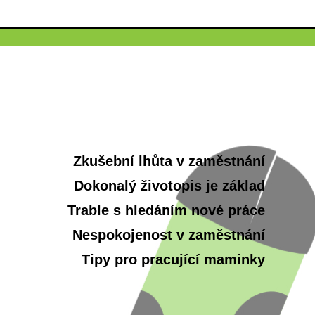
Zkušební lhůta v zaměstnání
Dokonalý životopis je základ
Trable s hledáním nové práce
Nespokojenost v zaměstnání
Tipy pro pracující maminky