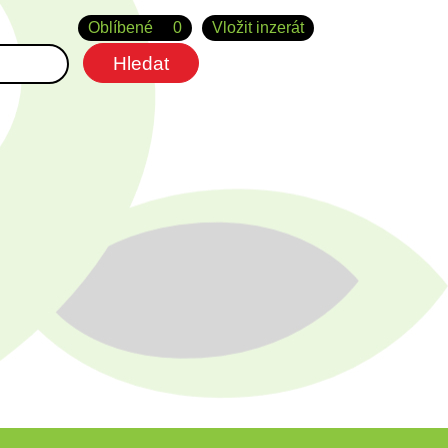
Oblíbené
0
Vložit inzerát