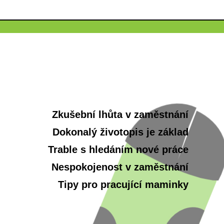
Zkušební lhůta v zaměstnání
Dokonalý životopis je základ
Trable s hledáním nové práce
Nespokojenost v zaměstnání
Tipy pro pracující maminky