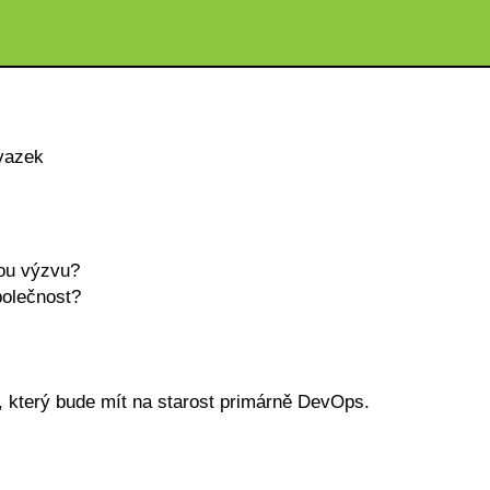
vazek
ou výzvu?
polečnost?
 který bude mít na starost primárně DevOps.