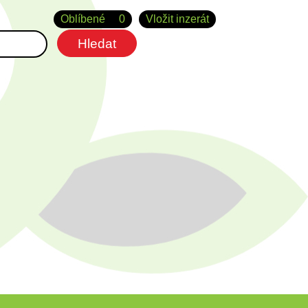
Oblíbené
0
Vložit inzerát