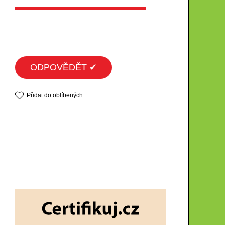
ODPOVĚDĚT ✔
Přidat do oblíbených