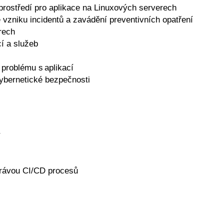
prostředí pro aplikace na Linuxových serverech
vzniku incidentů a zavádění preventivních opatření
rech
cí a služeb
í problému s aplikací
ybernetické bezpečnosti
r
právou CI/CD procesů