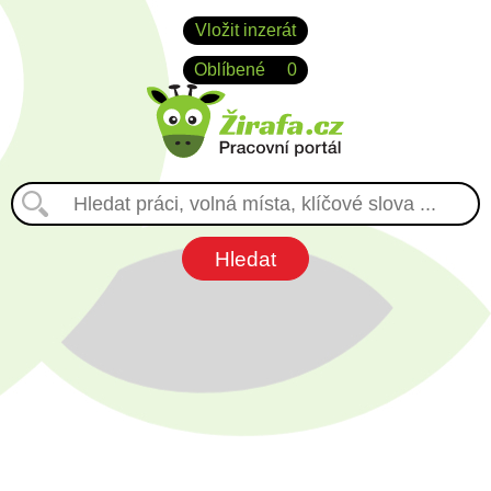
Vložit inzerát
Oblíbené
0