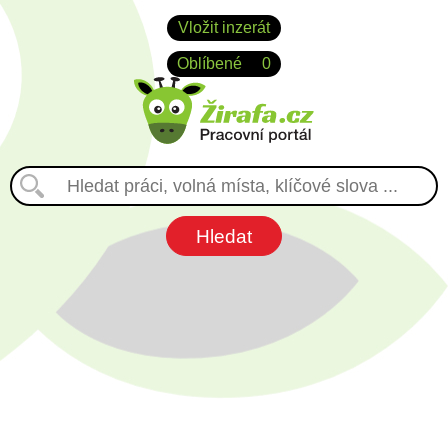
Vložit inzerát
Oblíbené
0