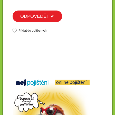
ODPOVĚDĚT ✔
Přidat do oblíbených