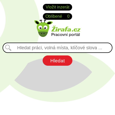
Vložit inzerát
Oblíbené
0