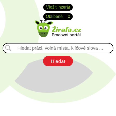
Vložit inzerát
Oblíbené
0