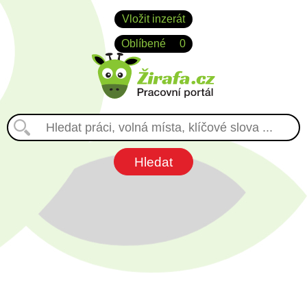
Vložit inzerát
Oblíbené
0