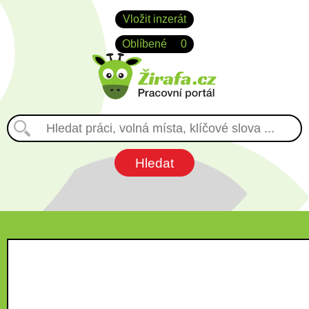
Vložit inzerát
Oblíbené
0