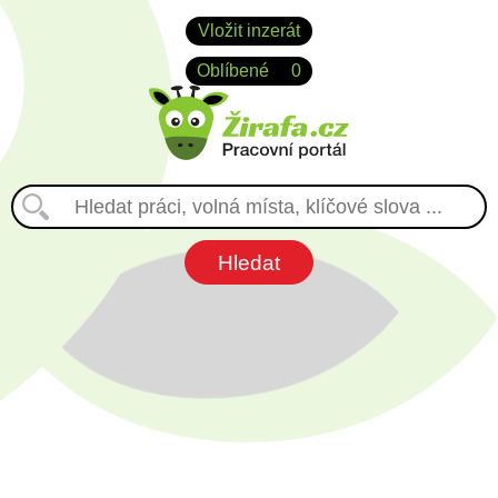
Vložit inzerát
Oblíbené
0