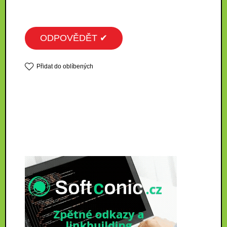
ODPOVĚDĚT ✔
Přidat do oblíbených