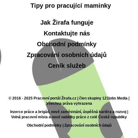
Tipy pro pracující maminky
Jak Žirafa funguje
Kontaktujte nás
Obchodní podmínky
Zpracování osobních údajů
Ceník služeb
© 2016 - 2025 Pracovní portál Žirafa.cz | člen skupiny 123jobs Media |
Všechna práva vyhrazena
Inzerce práce a brigád, nové zaměstnání, úspěšná kariéra a rozvoj |
Volná pracovní místa a nové nabídky práce z celé České republiky
Obchodní podmínky
|
Zpracování osobních údajů