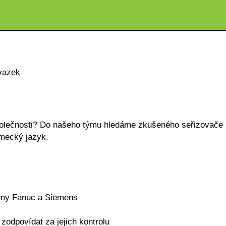
vazek
společnosti? Do našeho týmu hledáme zkušeného seřizovače
ěmecký jazyk.
émy Fanuc a Siemens
zodpovídat za jejich kontrolu