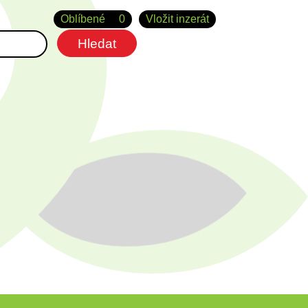
Oblíbené
0
Vložit inzerát